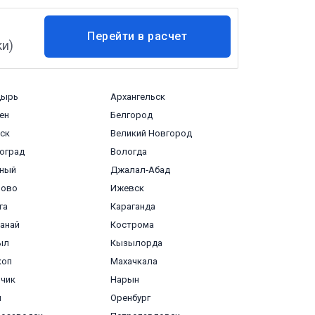
Перейти в расчет
ки)
доставки
дырь
Архангельск
ен
Белгород
ск
Великий Новгород
оград
Вологда
зный
Джалал‑Абад
ново
Ижевск
га
Караганда
анай
Кострома
ыл
Кызылорда
коп
Махачкала
чик
Нарын
л
Оренбург