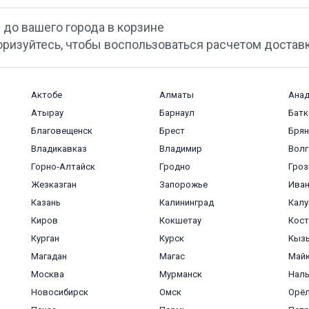
 до вашего города в корзине
оризуйтесь, чтобы воспользоваться расчетом достав
Актобе
Алматы
Ана
Атырау
Барнаул
Батк
Благовещенск
Брест
Брян
Владикавказ
Владимир
Волг
Горно‑Алтайск
Гродно
Гро
Жезказган
Запорожье
Ива
Казань
Калининград
Калу
Киров
Кокшетау
Кост
Курган
Курск
Кыз
Магадан
Магас
Май
Москва
Мурманск
Наль
Новосибирск
Омск
Орё