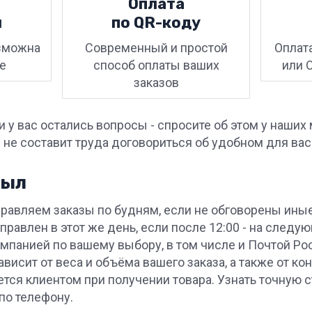
Оплата
и
по QR-⁠коду
зможна
Современный и простой
Оплат
е
способ оплаты ваших
или 
заказов
ли у вас остались вопросы - спросите об этом у на
с не составит труда договориться об удобном для ва
зыл
равляем заказы по будням, если не обговорены иные
правлен в этот же день, если после 12:00 - на следу
мпанией по вашему выбору, в том числе и Почтой Р
ависит от веса и объёма вашего заказа, а также от к
ется клиентом при получении товара. Узнать точную
по телефону.