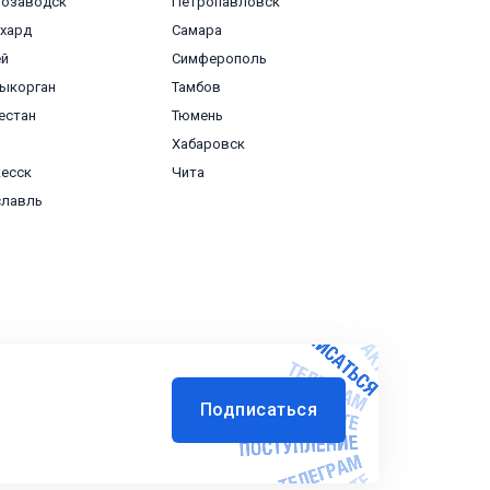
розаводск
Петропавловск
хард
Самара
ей
Симферополь
ыкорган
Тамбов
естан
Тюмень
Хабаровск
есск
Чита
славль
Подписаться