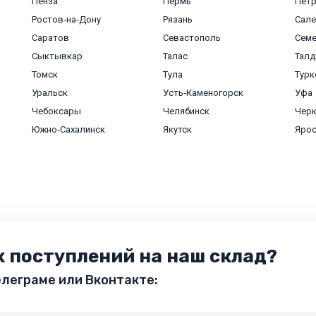
Пенза
Пермь
Пет
Ростов‑на‑Дону
Рязань
Сале
Саратов
Севастополь
Сем
Сыктывкар
Талас
Талд
Томск
Тула
Турк
Уральск
Усть‑Каменогорск
Уфа
Чебоксары
Челябинск
Черк
Южно‑Сахалинск
Якутск
Яро
х поступлений на наш склад?
леграме или Вконтакте: